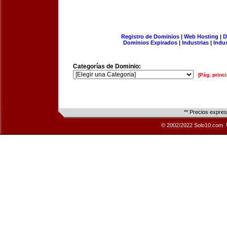
Registro de Dominios
|
Web Hosting
|
D
Dominios Expirados
|
Industrias
|
Indu
Categorías de Dominio:
[Pág. princi
** Precios expre
© 2002/2022 Solo10.com