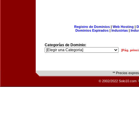
Registro de Dominios
|
Web Hosting
|
D
Dominios Expirados
|
Industrias
|
Indu
Categorías de Dominio:
[Pág. princi
** Precios expre
© 2002/2022 Solo10.com