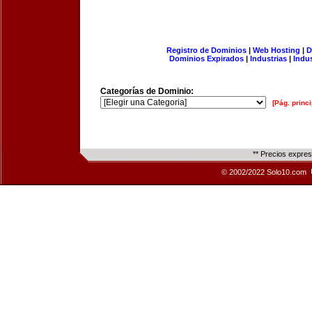
Registro de Dominios
|
Web Hosting
|
D
Dominios Expirados
|
Industrias
|
Indu
Categorías de Dominio:
[Pág. princi
** Precios expre
© 2002/2022 Solo10.com