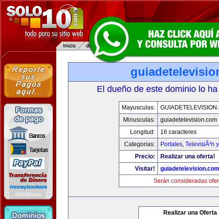
guiadetelevisi
El dueño de este dominio lo ha
Mayusculas:
GUIADETELEVISION
Minusculas:
guiadetelevision.com
Longitud:
16 caracteres
Categorias:
Portales
,
TelevisiÃ³n 
Precio:
Realizar una oferta!
Visitar!
guiadetelevision.co
Serán consideradas ofer
Realizar una Oferta