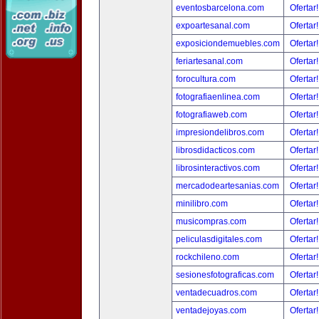
eventosbarcelona.com
Ofertar
expoartesanal.com
Ofertar
exposiciondemuebles.com
Ofertar
feriartesanal.com
Ofertar
forocultura.com
Ofertar
fotografiaenlinea.com
Ofertar
fotografiaweb.com
Ofertar
impresiondelibros.com
Ofertar
librosdidacticos.com
Ofertar
librosinteractivos.com
Ofertar
mercadodeartesanias.com
Ofertar
minilibro.com
Ofertar
musicompras.com
Ofertar
peliculasdigitales.com
Ofertar
rockchileno.com
Ofertar
sesionesfotograficas.com
Ofertar
ventadecuadros.com
Ofertar
ventadejoyas.com
Ofertar