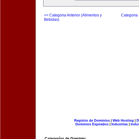
<< Categoria Anterior (Alimentos y
Categoria 
Bebidas)
Registro de Dominios
|
Web Hosting
|
D
Dominios Expirados
|
Industrias
|
Indu
Categorías de Dominio: