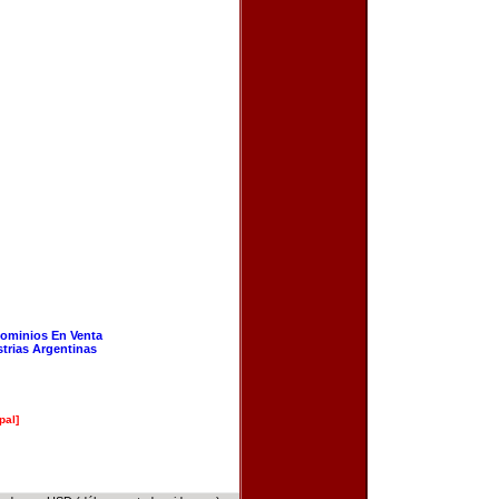
ominios En Venta
strias Argentinas
pal]