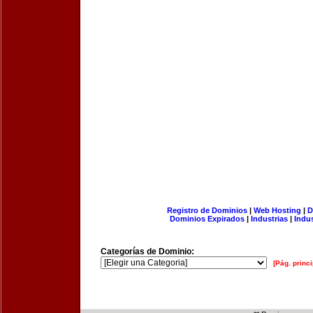
Registro de Dominios
|
Web Hosting
|
D
Dominios Expirados
|
Industrias
|
Indu
Categorías de Dominio:
[Pág. princi