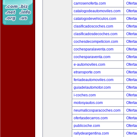
carrosenoferta.com
Oferta
catalogodeautomoviles.com
Oferta
catalogodevehiculos.com
Oferta
clasificadoscoches.com
Oferta
clasificadosdecoches.com
Oferta
cochesdecompeticion.com
Oferta
cochesparalaventa.com
Oferta
cochesparaventa.com
Oferta
e-automoviles.com
Oferta
etransporte.com
Oferta
feriadeautomoviles.com
Oferta
guiadelautomotor.com
Oferta
i-coches.com
Oferta
motosyautos.com
Oferta
neumaticosparacoches.com
Oferta
ofertasdecarros.com
Oferta
publicoche.com
Oferta
rallydeargentina.com
Oferta