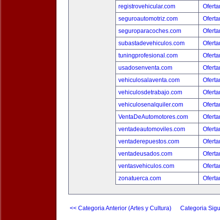
registrovehicular.com
Oferta
seguroautomotriz.com
Oferta
seguroparacoches.com
Oferta
subastadevehiculos.com
Oferta
tuningprofesional.com
Oferta
usadosenventa.com
Oferta
vehiculosalaventa.com
Oferta
vehiculosdetrabajo.com
Oferta
vehiculosenalquiler.com
Oferta
VentaDeAutomotores.com
Oferta
ventadeautomoviles.com
Oferta
ventaderepuestos.com
Oferta
ventadeusados.com
Oferta
ventasvehiculos.com
Oferta
zonatuerca.com
Oferta
<< Categoria Anterior (Artes y Cultura)
Categoria Sigu