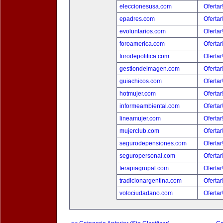
eleccionesusa.com
Ofertar
epadres.com
Ofertar
evoluntarios.com
Ofertar
foroamerica.com
Ofertar
forodepolitica.com
Ofertar
gestiondeimagen.com
Ofertar
guiachicos.com
Ofertar
hotmujer.com
Ofertar
informeambiental.com
Ofertar
lineamujer.com
Ofertar
mujerclub.com
Ofertar
segurodepensiones.com
Ofertar
seguropersonal.com
Ofertar
terapiagrupal.com
Ofertar
tradicionargentina.com
Ofertar
votociudadano.com
Ofertar