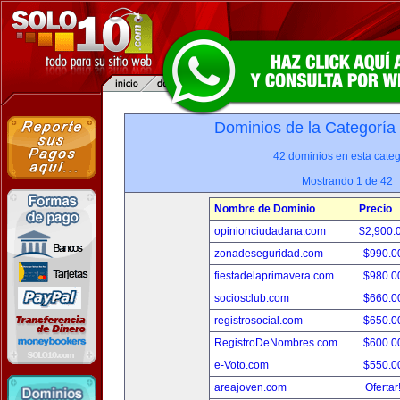
Dominios de la Categoría
42 dominios en esta categ
Mostrando 1 de 42
Nombre de Dominio
Precio
opinionciudadana.com
$2,900.
zonadeseguridad.com
$990.0
fiestadelaprimavera.com
$980.0
sociosclub.com
$660.0
registrosocial.com
$650.0
RegistroDeNombres.com
$600.0
e-Voto.com
$550.0
areajoven.com
Ofertar