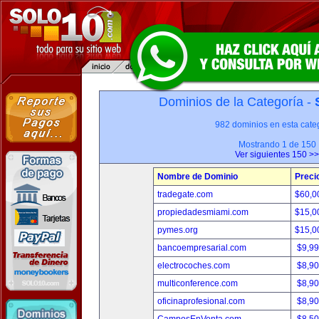
Dominios de la Categoría -
982 dominios en esta categ
Mostrando 1 de 150
Ver siguientes 150 >>
Nombre de Dominio
Preci
tradegate.com
$60,0
propiedadesmiami.com
$15,0
pymes.org
$15,0
bancoempresarial.com
$9,9
electrocoches.com
$8,9
multiconference.com
$8,9
oficinaprofesional.com
$8,9