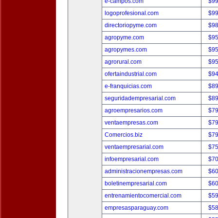
e-campos.com
$9
logoprofesional.com
$9
directoriopyme.com
$9
agropyme.com
$9
agropymes.com
$9
agrorural.com
$9
ofertaindustrial.com
$9
e-franquicias.com
$8
seguridadempresarial.com
$8
agroempresarios.com
$7
ventaempresas.com
$7
Comercios.biz
$7
ventaempresarial.com
$7
infoempresarial.com
$7
administracionempresas.com
$6
boletinempresarial.com
$6
entrenamientocomercial.com
$5
empresasparaguay.com
$5