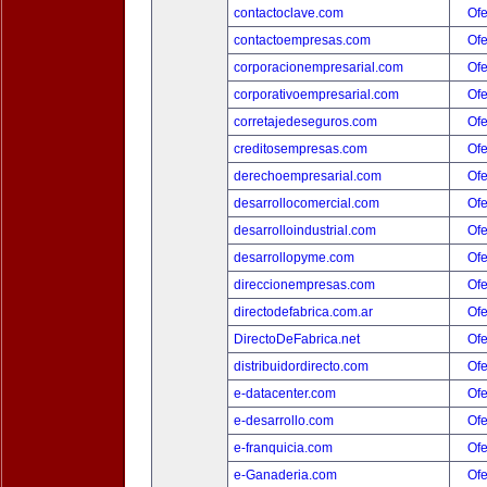
contactoclave.com
Ofe
contactoempresas.com
Ofe
corporacionempresarial.com
Ofe
corporativoempresarial.com
Ofe
corretajedeseguros.com
Ofe
creditosempresas.com
Ofe
derechoempresarial.com
Ofe
desarrollocomercial.com
Ofe
desarrolloindustrial.com
Ofe
desarrollopyme.com
Ofe
direccionempresas.com
Ofe
directodefabrica.com.ar
Ofe
DirectoDeFabrica.net
Ofe
distribuidordirecto.com
Ofe
e-datacenter.com
Ofe
e-desarrollo.com
Ofe
e-franquicia.com
Ofe
e-Ganaderia.com
Ofe