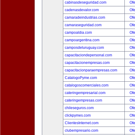
cabinasdeseguridad.com
Ofe
cadenasdevalor.com
Ofe
camaradeindustrias.com
Ofe
camaraseguridad.com
Ofe
campoaldia.com
Ofe
campoargentina.com
Ofe
camposdeluruguay.com
Ofe
capacitaciondepersonal.com
Ofe
capacitacionempresas.com
Ofe
capacitacionparaempresas.com
Ofe
CatalogoPyme.com
Ofe
catalogoscomerciales.com
Ofe
cateringempresarial.com
Ofe
cateringempresas.com
Ofe
chileseguros.com
Ofe
clickpymes.com
Ofe
ClientesInternet.com
Ofe
clubempresario.com
Ofe