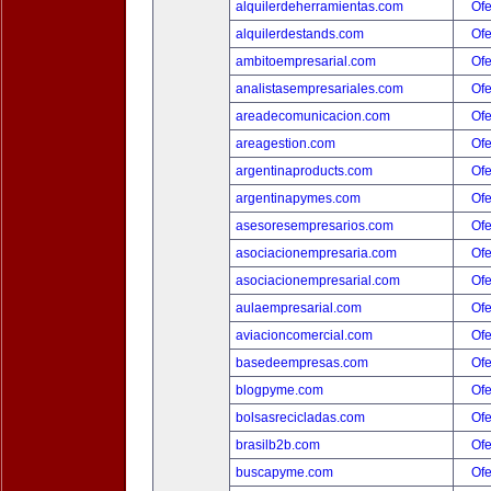
alquilerdeherramientas.com
Ofe
alquilerdestands.com
Ofe
ambitoempresarial.com
Ofe
analistasempresariales.com
Ofe
areadecomunicacion.com
Ofe
areagestion.com
Ofe
argentinaproducts.com
Ofe
argentinapymes.com
Ofe
asesoresempresarios.com
Ofe
asociacionempresaria.com
Ofe
asociacionempresarial.com
Ofe
aulaempresarial.com
Ofe
aviacioncomercial.com
Ofe
basedeempresas.com
Ofe
blogpyme.com
Ofe
bolsasrecicladas.com
Ofe
brasilb2b.com
Ofe
buscapyme.com
Ofe