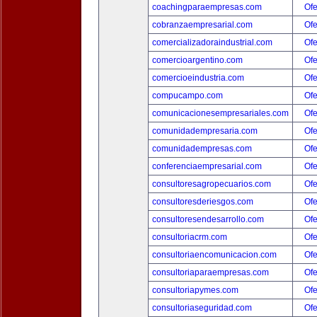
coachingparaempresas.com
Ofe
cobranzaempresarial.com
Ofe
comercializadoraindustrial.com
Ofe
comercioargentino.com
Ofe
comercioeindustria.com
Ofe
compucampo.com
Ofe
comunicacionesempresariales.com
Ofe
comunidadempresaria.com
Ofe
comunidadempresas.com
Ofe
conferenciaempresarial.com
Ofe
consultoresagropecuarios.com
Ofe
consultoresderiesgos.com
Ofe
consultoresendesarrollo.com
Ofe
consultoriacrm.com
Ofe
consultoriaencomunicacion.com
Ofe
consultoriaparaempresas.com
Ofe
consultoriapymes.com
Ofe
consultoriaseguridad.com
Ofe