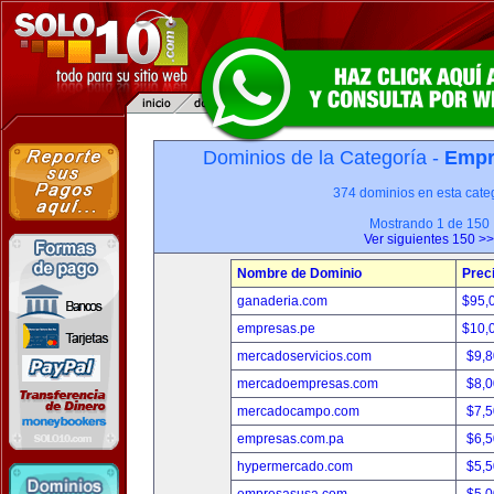
Dominios de la Categoría -
Empr
374 dominios en esta categ
Mostrando 1 de 150
Ver siguientes 150 >>
Nombre de Dominio
Prec
ganaderia.com
$95,
empresas.pe
$10,
mercadoservicios.com
$9,
mercadoempresas.com
$8,
mercadocampo.com
$7,
empresas.com.pa
$6,
hypermercado.com
$5,