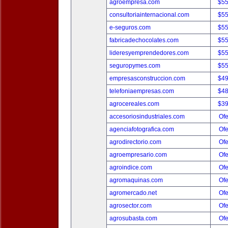
agroempresa.com
$5
consultoriainternacional.com
$5
e-seguros.com
$5
fabricadechocolates.com
$5
lideresyemprendedores.com
$5
seguropymes.com
$5
empresasconstruccion.com
$4
telefoniaempresas.com
$4
agrocereales.com
$3
accesoriosindustriales.com
Ofe
agenciafotografica.com
Ofe
agrodirectorio.com
Ofe
agroempresario.com
Ofe
agroindice.com
Ofe
agromaquinas.com
Ofe
agromercado.net
Ofe
agrosector.com
Ofe
agrosubasta.com
Ofe