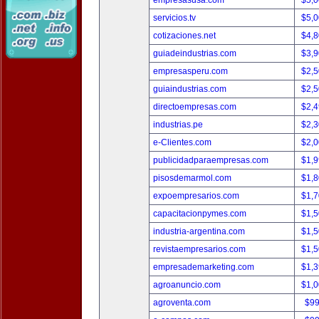
empresasusa.com
$5,
servicios.tv
$5,
cotizaciones.net
$4,
guiadeindustrias.com
$3,
empresasperu.com
$2,
guiaindustrias.com
$2,
directoempresas.com
$2,
industrias.pe
$2,
e-Clientes.com
$2,
publicidadparaempresas.com
$1,
pisosdemarmol.com
$1,
expoempresarios.com
$1,
capacitacionpymes.com
$1,
industria-argentina.com
$1,
revistaempresarios.com
$1,
empresademarketing.com
$1,
agroanuncio.com
$1,
agroventa.com
$9