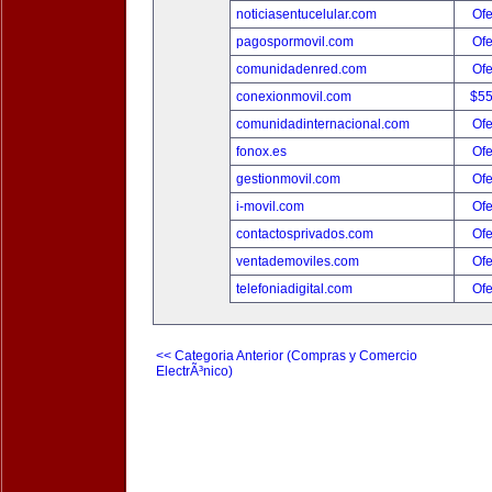
noticiasentucelular.com
Ofe
pagospormovil.com
Ofe
comunidadenred.com
Ofe
conexionmovil.com
$5
comunidadinternacional.com
Ofe
fonox.es
Ofe
gestionmovil.com
Ofe
i-movil.com
Ofe
contactosprivados.com
Ofe
ventademoviles.com
Ofe
telefoniadigital.com
Ofe
<< Categoria Anterior (Compras y Comercio
ElectrÃ³nico)