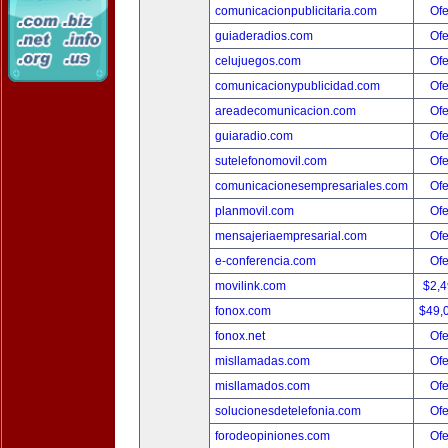
comunicacionpublicitaria.com
Ofe
guiaderadios.com
Ofe
celujuegos.com
Ofe
comunicacionypublicidad.com
Ofe
areadecomunicacion.com
Ofe
guiaradio.com
Ofe
sutelefonomovil.com
Ofe
comunicacionesempresariales.com
Ofe
planmovil.com
Ofe
mensajeriaempresarial.com
Ofe
e-conferencia.com
Ofe
movilink.com
$2,
fonox.com
$49,
fonox.net
Ofe
misllamadas.com
Ofe
misllamados.com
Ofe
solucionesdetelefonia.com
Ofe
forodeopiniones.com
Ofe