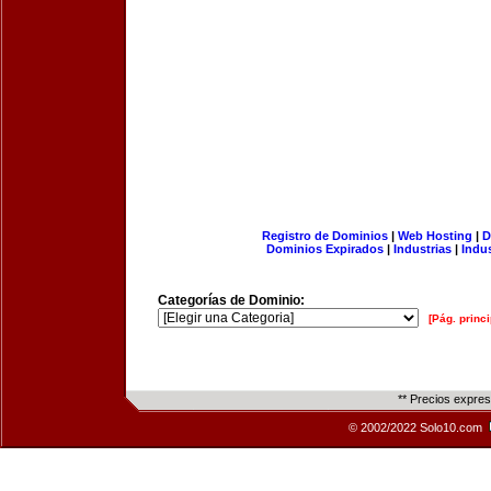
Registro de Dominios
|
Web Hosting
|
D
Dominios Expirados
|
Industrias
|
Indu
Categorías de Dominio:
[Pág. princi
** Precios expre
© 2002/2022 Solo10.com