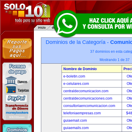
Dominios de la Categoría -
Comunica
37 dominios en esta categ
Mostrando 1 de 37
Nombre de Dominio
Prec
e-boletin.com
Ofe
e-celulares.com
Ofe
centraldecomunicacion.com
Ofe
centraldecomunicaciones.com
Ofe
consultoriaencomunicacion.com
Ofe
telefoniaempresas.com
$4
guiaemail.com
Ofe
guiaemails.com
Ofe